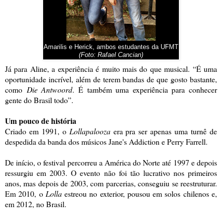
Amarilis e Herick, ambos estudantes da UFMT
(Foto: Rafael Cancian)
Já para Aline, a experiência é muito mais do que musical. “É uma
oportunidade incrível, além de terem bandas de que gosto bastante,
como
Die Antwoord
. É também uma experiência para conhecer
gente do Brasil todo”.
Um pouco de história
Criado em 1991, o
Lollapalooza
era pra ser apenas uma turnê de
despedida da banda dos músicos Jane's Addiction e Perry Farrell.
De início, o festival percorreu a América do Norte até 1997 e depois
ressurgiu em 2003. O evento não foi tão lucrativo nos primeiros
anos, mas depois de 2003, com parcerias, conseguiu se reestruturar.
Em 2010, o
Lolla
estreou no exterior, pousou em solos chilenos e,
em 2012, no Brasil.