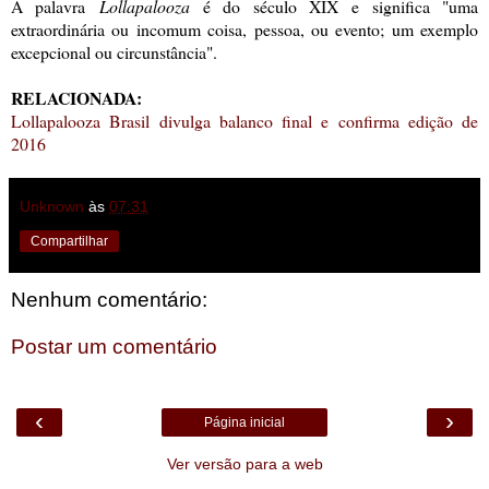
A palavra
Lollapalooza
é do século XIX
e significa "
uma
extraordinária ou incomum coisa, pessoa, ou evento; um exemplo
excepcional ou circunstância
".
RELACIONADA:
Lollapalooza Brasil divulga balanco final e confirma edição de
2016
Unknown
às
07:31
Compartilhar
Nenhum comentário:
Postar um comentário
‹
›
Página inicial
Ver versão para a web