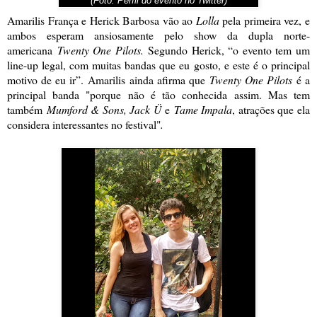
(Foto: Perfil do evento no Twitter)
Amarilis França e Herick Barbosa vão ao
Lolla
pela primeira vez, e
ambos esperam ansiosamente pelo show da dupla norte-
americana
Twenty One Pilots
.
Segundo Herick, “o evento tem um
line-up legal, com muitas bandas que eu gosto, e este é o principal
motivo de eu ir”.
Amarilis
ainda afirma que
Twenty One Pilots
é a
principal banda "porque não é tão conhecida assim. Mas tem
também
Mumford & Sons, Jack Ü
e
Tame Impala
, atrações que ela
considera interessantes no festival"
.